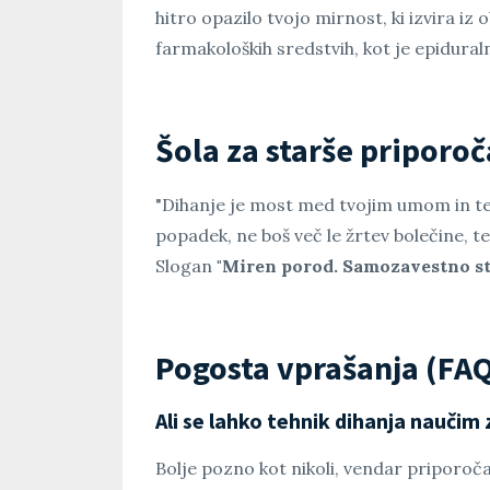
hitro opazilo tvojo mirnost, ki izvira i
farmakoloških sredstvih, kot je epidural
Šola za starše priporoč
"Dihanje je most med tvojim umom in tele
popadek, ne boš več le žrtev bolečine, t
Slogan
"Miren porod. Samozavestno st
Pogosta vprašanja (FA
Ali se lahko tehnik dihanja naučim
Bolje pozno kot nikoli, vendar priporo