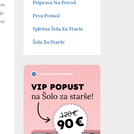
Priprava Na Porod
nem
je
Prva Pomoč
 se
Spletna Šola Za Starše
Šola Za Starše