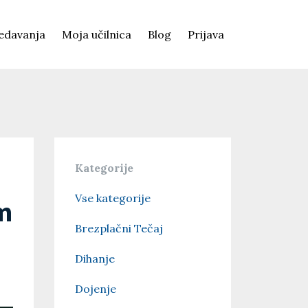
edavanja
Moja učilnica
Blog
Prijava
Kategorije
Vse kategorije
m
Brezplačni Tečaj
Dihanje
Dojenje