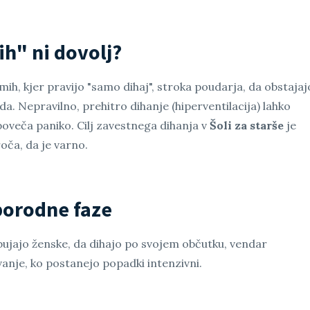
h" ni dovolj?
ih, kjer pravijo "samo dihaj", stroka poudarja, da obstajaj
da. Nepravilno, prehitro dihanje (hiperventilacija) lahko
poveča paniko. Cilj zavestnega dihanja v
Šoli za starše
je
roča, da je varno.
porodne faze
bujajo ženske, da dihajo po svojem občutku, vendar
anje, ko postanejo popadki intenzivni.