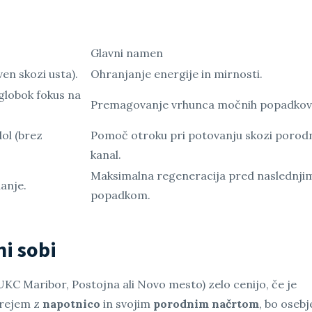
Glavni namen
ven skozi usta).
Ohranjanje energije in mirnosti.
i globok fokus na
Premagovanje vrhunca močnih popadkov
ol (brez
Pomoč otroku pri potovanju skozi porod
kanal.
Maksimalna regeneracija pred naslednji
anje.
popadkom.
i sobi
 UKC Maribor, Postojna ali Novo mesto) zelo cenijo, če je
prejem z
napotnico
in svojim
porodnim načrtom
, bo osebj