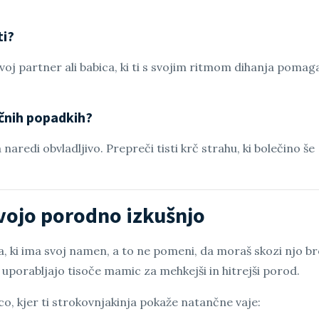
ti?
oj partner ali babica, ki ti s svojim ritmom dihanja pomag
očnih popadkih?
a naredi obvladljivo. Prepreči tisti krč strahu, ki bolečino še
vojo porodno izkušnjo
, ki ima svoj namen, a to ne pomeni, da moraš skozi njo b
h uporabljajo tisoče mamic za mehkejši in hitrejši porod.
co, kjer ti strokovnjakinja pokaže natančne vaje: