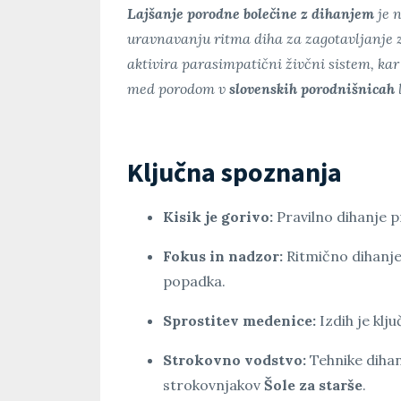
Lajšanje porodne bolečine z dihanjem
je 
uravnavanju ritma diha za zagotavljanje z
aktivira parasimpatični živčni sistem, ka
med porodom v
slovenskih porodnišnicah
l
Ključna spoznanja
Kisik je gorivo:
Pravilno dihanje p
Fokus in nadzor:
Ritmično dihanje
popadka.
Sprostitev medenice:
Izdih je kl
Strokovno vodstvo:
Tehnike dihan
strokovnjakov
Šole za starše
.