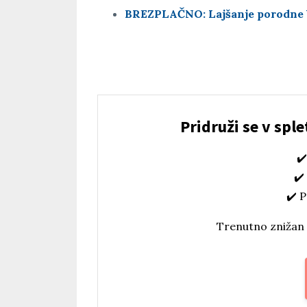
BREZPLAČNO: Lajšanje porodne b
Pridruži se v sple
✔
✔️
✔️ 
Trenutno znižan