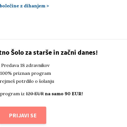
olečine z dihanjem >
tno Šolo za starše in začni danes!
️ Predava 18 zdravnikov
 100% priznan program
Prejmeš potrdilo o šolanju
 program iz
120 EUR
na samo 90 EUR!
PRIJAVI SE