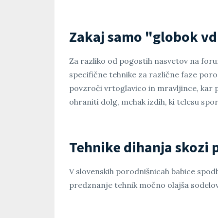
Zakaj samo "globok vdi
Za razliko od pogostih nasvetov na forum
specifične tehnike za različne faze poro
povzroči vrtoglavico in mravljince, kar 
ohraniti dolg, mehak izdih, ki telesu spo
Tehnike dihanja skozi 
V slovenskih porodnišnicah babice spod
predznanje tehnik močno olajša sodelov