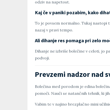
odziv na napetost.
Kaj če v paniki pozabim, kako diha
To je povsem normalno. Tukaj nastopi tv
nazaj v pravi tempo.
Ali dihanje res pomaga pri zelo m
Dihanje ne izbriše bolečine v celoti, jo p
podvoji.
Prevzemi nadzor nad s
Bolečina med porodom je edina bolečina
pomoči. Nauči se natančnih tehnik, ki ji
Vabim te v najino brezplačno mini učilni