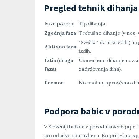
Pregled tehnik dihanja
Faza poroda
Tip dihanja
Zgodnja faza
Trebušno dihanje (v nos, 
"Svečka" (kratki izdihi) al
Aktivna faza
izdih.
Iztis (druga
Usmerjeno dihanje navzd
faza)
zadrževanja diha).
Premor
Normalno, sproščeno dih
Podpora babic v porodn
V Sloveniji babice v porodnišnicah (npr.
porodnica pripravljena. Ko prideš na s