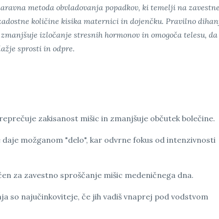
naravna metoda obvladovanja popadkov, ki temelji na zavest
adostne količine kisika maternici in dojenčku. Pravilno dihan
r zmanjšuje izločanje stresnih hormonov in omogoča telesu, da
ažje sprosti in odpre.
reprečuje zakisanost mišic in zmanjšuje občutek bolečine.
 daje možganom "delo", kar odvrne fokus od intenzivnosti
jučen za zavestno sproščanje mišic medeničnega dna.
ja so najučinkoviteje, če jih vadiš vnaprej pod vodstvom