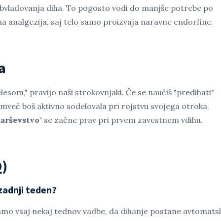
z obvladovanja diha. To pogosto vodi do manjše potrebe po
na analgezija, saj telo samo proizvaja naravne endorfine.
a
som," pravijo naši strokovnjaki. Če se naučiš "predihati"
emveč boš aktivno sodelovala pri rojstvu svojega otroka.
arševstvo"
se začne prav pri prvem zavestnem vdihu.
Q)
 zadnji teden?
čamo vsaj nekaj tednov vadbe, da dihanje postane avtomats