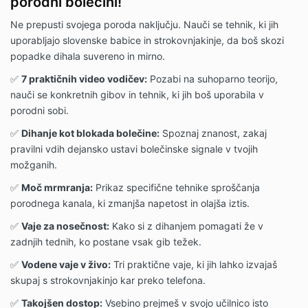
porodni bolečini!
Ne prepusti svojega poroda naključju. Nauči se tehnik, ki jih
uporabljajo slovenske babice in strokovnjakinje, da boš skozi
popadke dihala suvereno in mirno.
✅
7 praktičnih video vodičev:
Pozabi na suhoparno teorijo,
nauči se konkretnih gibov in tehnik, ki jih boš uporabila v
porodni sobi.
✅
Dihanje kot blokada bolečine:
Spoznaj znanost, zakaj
pravilni vdih dejansko ustavi bolečinske signale v tvojih
možganih.
✅
Moč mrmranja:
Prikaz specifične tehnike sproščanja
porodnega kanala, ki zmanjša napetost in olajša iztis.
✅
Vaje za nosečnost:
Kako si z dihanjem pomagati že v
zadnjih tednih, ko postane vsak gib težek.
✅
Vodene vaje v živo:
Tri praktične vaje, ki jih lahko izvajaš
skupaj s strokovnjakinjo kar preko telefona.
✅
Takojšen dostop:
Vsebino prejmeš v svojo učilnico isto