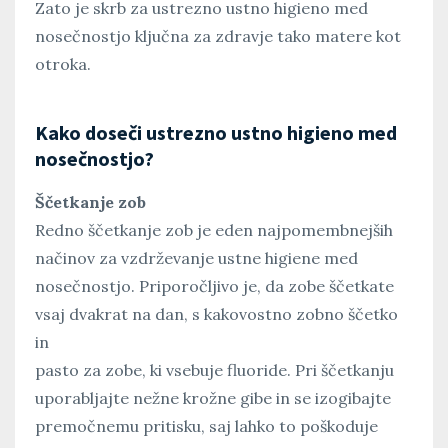
Zato je skrb za ustrezno ustno higieno med
nosečnostjo ključna za zdravje tako matere kot
otroka.
Kako doseči ustrezno ustno higieno med
nosečnostjo?
Ščetkanje zob
Redno ščetkanje zob je eden najpomembnejših
načinov za vzdrževanje ustne higiene med
nosečnostjo. Priporočljivo je, da zobe ščetkate
vsaj dvakrat na dan, s kakovostno zobno ščetko
in
pasto za zobe, ki vsebuje fluoride. Pri ščetkanju
uporabljajte nežne krožne gibe in se izogibajte
premočnemu pritisku, saj lahko to poškoduje