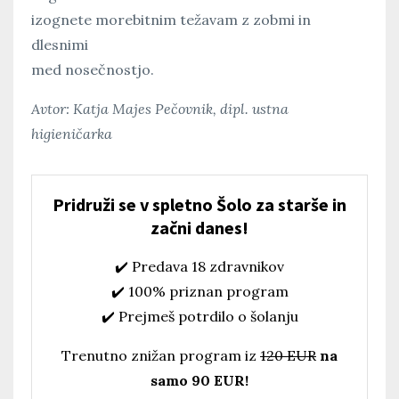
izognete morebitnim težavam z zobmi in
dlesnimi
med nosečnostjo.
Avtor: Katja Majes Pečovnik, dipl. ustna
higieničarka
Pridruži se v spletno Šolo za starše in
začni danes!
✔️ Predava 18 zdravnikov
✔️ 100% priznan program
✔️ Prejmeš potrdilo o šolanju
Trenutno znižan program iz
120 EUR
na
samo 90 EUR!