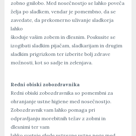
zobno gnilobo. Med nosečnostjo se lahko poveča
želja po sladkem, vendar je pomembno, da se
zavedate, da prekomerno uživanje sladkorja
lahko
škoduje vašim zobem in dlesnim. Poskusite se
izogibati sladkim pijačam, sladkarijam in drugim
sladkim prigrizkom ter izberite bolj zdrave
možnosti, kot so sadje in zelenjava.
Redni obiski zobozdravnika
Redni obiski zobozdravnika so pomembni za
ohranjanje ustne higiene med nosečnostjo.
Zobozdravnik vam lahko pomaga pri
odpravljanju morebitnih težav z zobmi in
dlesnimi ter vam
lahko svetuje glede ustrezne ustne nege med