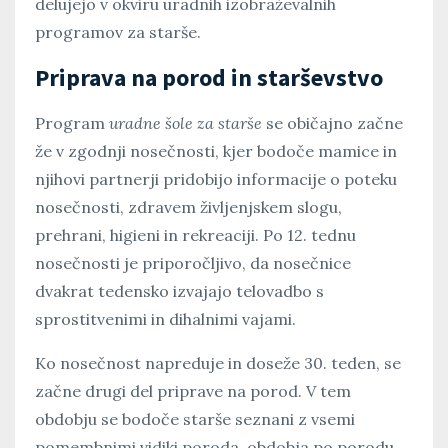
delujejo v okviru uradnih izobraževalnih
programov za starše.
Priprava na porod in starševstvo
Program
uradne šole za starše
se običajno začne
že v zgodnji nosečnosti, kjer bodoče mamice in
njihovi partnerji pridobijo informacije o poteku
nosečnosti, zdravem življenjskem slogu,
prehrani, higieni in rekreaciji. Po 12. tednu
nosečnosti je priporočljivo, da nosečnice
dvakrat tedensko izvajajo telovadbo s
sprostitvenimi in dihalnimi vajami.
Ko nosečnost napreduje in doseže 30. teden, se
začne drugi del priprave na porod. V tem
obdobju se bodoče starše seznani z vsemi
pomembnimi vidiki poroda, obdobja po porodu