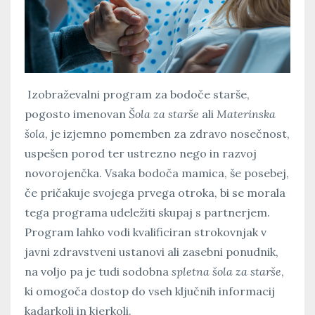
Izobraževalni program za bodoče starše,
pogosto imenovan
Šola za starše
ali
Materinska
šola
, je izjemno pomemben za zdravo nosečnost,
uspešen porod ter ustrezno nego in razvoj
novorojenčka. Vsaka bodoča mamica, še posebej,
če pričakuje svojega prvega otroka, bi se morala
tega programa udeležiti skupaj s partnerjem.
Program lahko vodi kvalificiran strokovnjak v
javni zdravstveni ustanovi ali zasebni ponudnik,
na voljo pa je tudi sodobna
spletna šola za starše
,
ki omogoča dostop do vseh ključnih informacij
kadarkoli in kjerkoli.