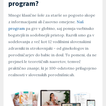
program?
Mnoge klasične šole za starše so pogosto skope
z informacijami ali časovno omejene.
Naš
program
pa gre v globino, saj ponuja vsebinsko
bogatejši in sodobnejši pristop. Razvili smo ga v
sodelovanju z več kot 12 vodilnimi slovenskimi
zdravniki in strokovnjaki – od ginekologov in
porodničarjev do babic in doul. To pomeni, da ne
prejmeš le teoretičnih nasvetov, temveč
praktično znanje, ki je 100-odstotno prilagojeno
realnosti v slovenskih porodnišnicah.