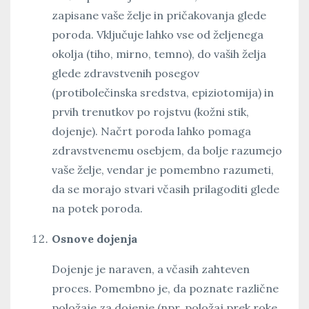
zapisane vaše želje in pričakovanja glede
poroda. Vključuje lahko vse od željenega
okolja (tiho, mirno, temno), do vaših želja
glede zdravstvenih posegov
(protibolečinska sredstva, epiziotomija) in
prvih trenutkov po rojstvu (kožni stik,
dojenje). Načrt poroda lahko pomaga
zdravstvenemu osebjem, da bolje razumejo
vaše želje, vendar je pomembno razumeti,
da se morajo stvari včasih prilagoditi glede
na potek poroda.
Osnove dojenja
Dojenje je naraven, a včasih zahteven
proces. Pomembno je, da poznate različne
položaje za dojenje (npr. položaj prek roke,