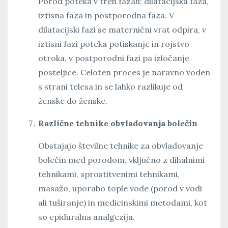
Porod poteka v treh fazah: dilatacijska faza,
iztisna faza in postporodna faza. V
dilatacijski fazi se maternični vrat odpira, v
iztisni fazi poteka potiskanje in rojstvo
otroka, v postporodni fazi pa izločanje
posteljice. Celoten proces je naravno voden
s strani telesa in se lahko razlikuje od
ženske do ženske.
Različne tehnike obvladovanja bolečin
Obstajajo številne tehnike za obvladovanje
bolečin med porodom, vključno z dihalnimi
tehnikami, sprostitvenimi tehnikami,
masažo, uporabo tople vode (porod v vodi
ali tuširanje) in medicinskimi metodami, kot
so epiduralna analgezija.