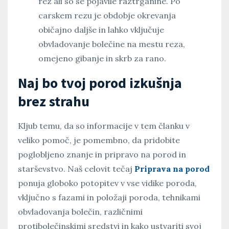
rez ali so se pojavile raztrganine. Po
carskem rezu je obdobje okrevanja
običajno daljše in lahko vključuje
obvladovanje bolečine na mestu reza,
omejeno gibanje in skrb za rano.
Naj bo tvoj porod izkušnja
brez strahu
Kljub temu, da so informacije v tem članku v
veliko pomoč, je pomembno, da pridobite
poglobljeno znanje in pripravo na porod in
starševstvo. Naš celovit tečaj
Priprava na porod
ponuja globoko potopitev v vse vidike poroda,
vključno s fazami in položaji poroda, tehnikami
obvladovanja bolečin, različnimi
protibolečinskimi sredstvi in kako ustvariti svoj