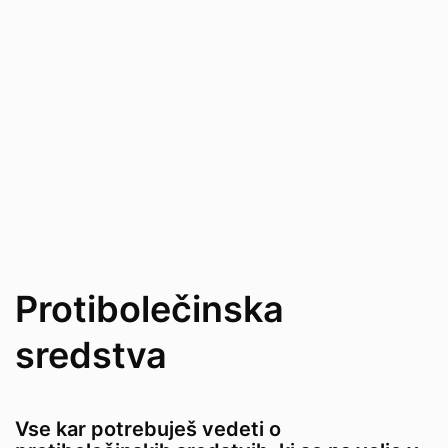
Protibolečinska
sredstva
Vse kar potrebuješ vedeti o